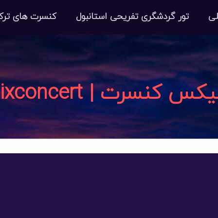
ی
تور گردشگری تفریحی استانبول
کنسرت های ترک
کس کنسرت | tixconcert